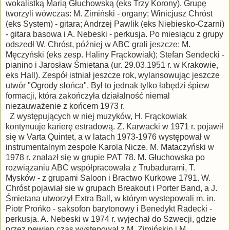
wokalistką Marią Głuchowską (eks Trzy Korony). Grupę
tworzyli wówczas: M. Zimiński - organy; Winicjusz Chróst
(eks System) - gitara; Andrzej Pawlik (eks Niebiesko-Czarni)
- gitara basowa i A. Nebeski - perkusja. Po miesiącu z grupy
odszedł W. Chróst, później w ABC grali jeszcze: M.
Męczyński (eks zesp. Haliny Frąckowiak); Stefan Sendecki -
pianino i Jarosław Śmietana (ur. 29.03.1951 r. w Krakowie,
eks Hall). Zespół istniał jeszcze rok, wylansowując jeszcze
utwór "Ogrody słońca". Był to jednak tylko łabędzi śpiew
formacji, która zakończyła działalność niemal
niezauważenie z końcem 1973 r.
Z występujących w niej muzyków, H. Frąckowiak
kontynuuje karierę estradową. Z. Karwacki w 1971 r. pojawił
się w Varta Quintet, a w latach 1973-1976 występował w
instrumentalnym zespole Karola Nicze. M. Mataczyński w
1978 r. znalazł się w grupie PAT 78. M. Głuchowska po
rozwiązaniu ABC współpracowała z Trubadurami, T.
Mysków - z grupami Saloon i Bractwo Kurkowe 1791. W.
Chróst pojawiał sie w grupach Breakout i Porter Band, a J.
Śmietana utworzył Extra Ball, w którym wystepowali m. in.
Piotr Prońko - saksofon barytonowy i Benedykt Radecki -
perkusja. A. Nebeski w 1974 r. wyjechał do Szwecji, gdzie
przez pewien czas wystepował z M. Zimińskin i M.