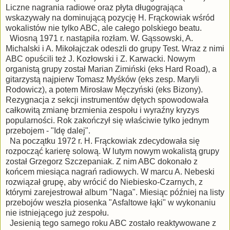
Liczne nagrania radiowe oraz płyta długogrająca
wskazywały na dominującą pozycję H. Frąckowiak wśród
wokalistów nie tylko ABC, ale całego polskiego beatu.
Wiosną 1971 r. nastąpiła rozłam. W. Gąssowski, A.
Michalski i A. Mikołajczak odeszli do grupy Test. Wraz z nimi
ABC opuścili też J. Kozłowski i Z. Karwacki. Nowym
organistą grupy został Marian Zimiński (eks Hard Road), a
gitarzystą najpierw Tomasz Myśków (eks zesp. Maryli
Rodowicz), a potem Mirosław Męczyński (eks Bizony).
Rezygnacja z sekcji instrumentów dętych spowodowała
całkowitą zmianę brzmienia zespołu i wyraźny kryzys
popularności. Rok zakończył się właściwie tylko jednym
przebojem - "Idę dalej".
Na początku 1972 r. H. Frąckowiak zdecydowała się
rozpocząć karierę solową. W lutym nowym wokalistą grupy
został Grzegorz Szczepaniak. Z nim ABC dokonało z
końcem miesiąca nagrań radiowych. W marcu A. Nebeski
rozwiązał grupę, aby wrócić do Niebiesko-Czarnych, z
którymi zarejestrował album "Naga". Miesiąc później na listy
przebojów weszła piosenka "Asfaltowe łąki" w wykonaniu
nie istniejącego już zespołu.
Jesienią tego samego roku ABC zostało reaktywowane z