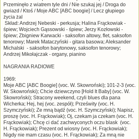
Przeminęło z wiatrem tyle dni / Nie szukaj jej / Droga do
gwiazd / Ktoś / Moje ABC [ABC boogie] / Lecz głupiego
życia żal
Skład: Andrzej Nebeski - perkusja; Halina Frąckowiak -
śpiew; Wojciech Gąssowski - śpiew; Jerzy Kozłowski -
śpiew; Zbigniew Karwacki - saksofon altowy, flet, saksofon
tenorowy; Marek Mataczyński - gitara basowa; Aleksander
Michalski - saksofon barytonowy, saksofon tenorowy;
Andrzej Mikołajczak - organy, pianino
NAGRANIA RADIOWE
1969:
Moje ABC [ABC Boogie] (voc. W. Skowroński); 101-2-3 (voc.
W. Skowroński); Chcie dziewczyno [Hold It Baby] (voc. W.
Skowroński); Stracony weekend, czyli blues dla pana
Wicherka; Hej, hej (voc. zespół); Prześwity (voc. H.
Szymczyński); Ze mną bądź (voc. H. Szymczyński); Napisz,
proszę (voc. H. Frąckowiak); Oj, czekam ja czekam (voc. H.
Frąckowiak); Chcę ci dać zachwyconych oczu blask (voc.
H. Frąckowiak); Prezent od wiosny (voc. H. Frąckowiak);
Nigdy nie mam czasu (voc. H. Frąckowiak); Za mną nie