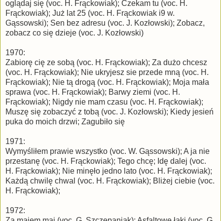
oglądaj się (voc. H. Frąckowiak); Czekam tu (voc. H.
Frąckowiak); Już lat 25 (voc. H. Frąckowiak i9 w.
Gąssowski); Sen bez adresu (voc. J. Kozłowski); Zobacz,
zobacz co się dzieje (voc. J. Kozłowski)
1970:
Zabiorę cię ze sobą (voc. H. Frąckowiak); Za dużo chcesz
(voc. H. Frąckowiak); Nie ukryjesz sie przede mną (voc. H.
Frąckowiak); Nie tą drogą (voc. H. Frąckowiak); Moja mała
sprawa (voc. H. Frąckowiak); Barwy ziemi (voc. H.
Frąckowiak); Nigdy nie mam czasu (voc. H. Frąckowiak);
Muszę się zobaczyć z tobą (voc. J. Kozłowski); Kiedy jesień
puka do moich drzwi; Zagubiło się
1971:
Wymyśliłem prawie wszystko (voc. W. Gąssowski); A ja nie
przestanę (voc. H. Frąckowiak); Tego chcę; Idę dalej (voc.
H. Frąckowiak); Nie minęło jedno lato (voc. H. Frąckowiak);
Każdą chwilę chwal (voc. H. Frąckowiak); Bliżej ciebie (voc.
H. Frąckowiak);
1972:
Za majem maj (voc. G. Szczepaniak); Asfaltowe łąki (voc. G.