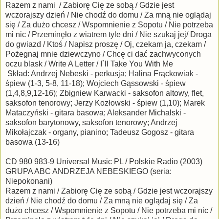
Razem z nami / Zabiorę Cię ze sobą / Gdzie jest
wczorajszy dzień / Nie chodź do domu / Za mną nie oglądaj
się / Za dużo chcesz / Wspomnienie z Sopotu / Nie potrzeba
mi nic / Przeminęło z wiatrem tyle dni / Nie szukaj jej/ Droga
do gwiazd / Ktoś / Napisz proszę / Oj, czekam ja, czekam /
Pożegnaj mnie dziewczyno / Chcę ci dać zachwyconych
oczu blask / Write A Letter / I`ll Take You With Me
Skład: Andrzej Nebeski - perkusja; Halina Frąckowiak -
śpiew (1-3, 5-8, 11-18); Wojciech Gąssowski - śpiew
(1,4,8,9,12-16); Zbigniew Karwacki - saksofon altowy, flet,
saksofon tenorowy; Jerzy Kozłowski - śpiew (1,10); Marek
Mataczyński - gitara basowa; Aleksander Michalski -
saksofon barytonowy, saksofon tenorowy; Andrzej
Mikołajczak - organy, pianino; Tadeusz Gogosz - gitara
basowa (13-16)
CD 980 983-9 Universal Music PL / Polskie Radio (2003)
GRUPA ABC ANDRZEJA NEBESKIEGO (seria:
Niepokonani)
Razem z nami / Zabiorę Cię ze sobą / Gdzie jest wczorajszy
dzień / Nie chodź do domu / Za mną nie oglądaj się / Za
dużo chcesz / Wspomnienie z Sopotu / Nie potrzeba mi nic /