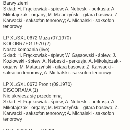
Barwy ziemi
Skład: H. Frąckowiak - śpiew; A. Nebeski - perkusja; A.
Mikołajczak - organy; M. Mataczyński - gitara basowa; Z.
Karwacki - saksofon tenorowy; A. Michalski - saksofon
tenorowy
LP XL/SXL 0672 Muza (07.1970)
KOŁOBRZEG 1970 (2)
Nasza kompania (live)
Skład: H. Frąckowiak - śpiew; W. Gąssowski - śpiew; J.
Kozłowski - śpiew; A. Nebeski - perkusja; A. Mikołajczak -
organy; M. Mataczyński - gitara basowa; Z. Karwacki -
saksofon tenorowy; A. Michalski - saksofon tenorowy
LP XL/SXL 0673 Pronit (09.1970)
DISCORAMA (1)
Nie ukryjesz się przede mną
Skład: H. Frąckowiak - śpiew; A. Nebeski - perkusja; A.
Mikołajczak - organy; M. Mataczyński - gitara basowa; Z.
Karwacki - saksofon tenorowy; A. Michalski - saksofon
tenorowy