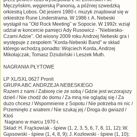
Męczyńskim, węgierską Panonią, a później szwedzką
orkiestrą Lobos. Od jesieni 1980 r. muzyk znajdował się w
orkiestrze Rune Linderstrama. W 1986 r. A. Nebeski
wystąpił na "Old Rock Meeting" w Sopocie. W 1992r. wziął
udział w koncercie pamięci Ady Rusowicz - "Niebiesko-
Czarni Adzie". Od wiosny 2009 roku Andrzej Nebeski gra i
występuje z zespołem "Korda-Nebeski Band" w skład
którego wchodzą ponadto: Wojciech Korda, Andrzej
Mikołajczak, Tomasz Dziubiński i Leszek Muth.
NAGRANIA PŁYTOWE
LP XL/SXL 0627 Pronit
GRUPA ABC ANDRZEJA NEBESKIEGO
Razem z nami / Zabiorę cie ze sobą / Gdzie jest wczorajszy
dzień / Nie chodź do domu / Za mną nie oglądaj się / Za
dużo chcesz / Wspomnienie z Sopotu / Nie potrzeba mi nic /
Przeminęło z wiatrem / Nie szukaj jej / Droga do gwiazd /
Ktoś
Nagrano w marcu 1970 r.
Skład: H. Frąckowiak - śpiew (1, 2, 3, 5, 6, 7, 8, 11, 12); W.
Gąssowski - śpiew (1, 4, 8, 9); J. Kozłowski - śpiew (1, 10);