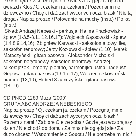
Przeminęło z wiatrem tyle dni / Nie szukaj jej / Droga do
gwiazd / Ktoś / Oj, czekam ja, czekam / Pożegnaj mnie
dziewczyno / Chcę ci dać zachwyconych oczu blask / Nie tą
drogą / Napisz proszę / Polowanie na muchy (instr.) / Polka
(instr.)
Skład: Andrzej Nebeski - perkusja; Halina Frąckowiak -
śpiew (1-3,5-8,11,12,16,17); Wojciech Gąssowski - śpiew
(1,4,8,9,14,16); Zbigniew Karwacki - saksofon altowy, flet,
saksofon tenorowy; Jerzy Kozłowski - śpiew (1,10); Marek
Mataczyński - gitara basowa; Aleksander Michalski -
saksofon barytonowy, saksofon tenorowy; Andrzej
Mikołajczak - organy, pianino, harmonijka ustna; Tadeusz
Gogosz - gitara basowa(13-15, 17); Wojciech Skowroński -
pianino (18,19); Hubert Szymczyński - gitara basowa
(18,19)
CD PNCD 1269 Muza (2009)
GRUPA ABC ANDRZEJA NEBESKIEGO
Napisz proszę / Oj, czekam ja, czekam / Pożegnaj mnie
dziewczyno / Chcę ci dać zachwyconych oczu blask /
Razem z nami / Zabiorę Cię ze sobą / Gdzie jest wczorajszy
dzień / Nie chodź do domu / Za mną nie oglądaj się / Za
dużo chcesz / Wspomnienie z Sopotu / Nie potrzeba mi nic /