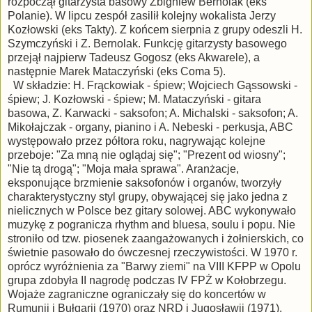
rozpoczął gitarzysta basowy Zbigniew Bernolak (eks
Polanie). W lipcu zespół zasilił kolejny wokalista Jerzy
Kozłowski (eks Takty). Z końcem sierpnia z grupy odeszli H.
Szymczyński i Z. Bernolak. Funkcję gitarzysty basowego
przejął najpierw Tadeusz Gogosz (eks Akwarele), a
następnie Marek Mataczyński (eks Coma 5).
W składzie: H. Frąckowiak - śpiew; Wojciech Gąssowski -
śpiew; J. Kozłowski - śpiew; M. Mataczyński - gitara
basowa, Z. Karwacki - saksofon; A. Michalski - saksofon; A.
Mikołajczak - organy, pianino i A. Nebeski - perkusja, ABC
występowało przez półtora roku, nagrywając kolejne
przeboje: "Za mną nie oglądaj się"; "Prezent od wiosny";
"Nie tą drogą"; "Moja mała sprawa". Aranżacje,
eksponujące brzmienie saksofonów i organów, tworzyły
charakterystyczny styl grupy, obywającej się jako jedna z
nielicznych w Polsce bez gitary solowej. ABC wykonywało
muzykę z pogranicza rhythm and bluesa, soulu i popu. Nie
stroniło od tzw. piosenek zaangażowanych i żołnierskich, co
świetnie pasowało do ówczesnej rzeczywistości. W 1970 r.
oprócz wyróżnienia za "Barwy ziemi" na VIII KFPP w Opolu
grupa zdobyła II nagrodę podczas IV FPŻ w Kołobrzegu.
Wojaże zagraniczne ograniczały się do koncertów w
Rumunii i Bułgarii (1970) oraz NRD i Jugosławii (1971).