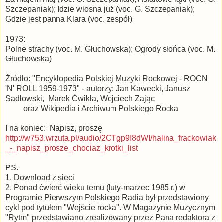
Szczepaniak); Idzie wiosna już (voc. G. Szczepaniak);
Gdzie jest panna Klara (voc. zespół)
1973:
Polne strachy (voc. M. Głuchowska); Ogrody słońca (voc. M.
Głuchowska)
Źródło: "Encyklopedia Polskiej Muzyki Rockowej - ROCN
'N' ROLL 1959-1973" - autorzy: Jan Kawecki, Janusz
Sadłowski, Marek Ćwikła, Wojciech Zając
oraz Wikipedia i Archiwum Polskiego Rocka
I na koniec: Napisz, proszę
http://w753.wrzuta.pl/audio/2CTgp9I8dWI/halina_frackowiak
_-_napisz_prosze_chociaz_krotki_list
PS.
1. Download z sieci
2. Ponad ćwierć wieku temu (luty-marzec 1985 r.) w
Programie Pierwszym Polskiego Radia był przedstawiony
cykl pod tytułem "Wejście rocka". W Magazynie Muzycznym
"Rytm" przedstawiano zrealizowany przez Pana redaktora z