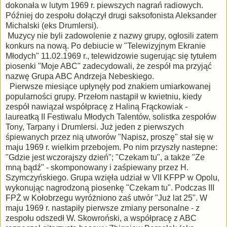
dokonała w lutym 1969 r. piewszych nagrań radiowych.
Później do zespołu dołączył drugi saksofonista Aleksander
Michalski (eks Drumlersi).
Muzycy nie byli zadowolenie z nazwy grupy, ogłosili zatem
konkurs na nową. Po debiucie w "Telewizyjnym Ekranie
Młodych" 11.02.1969 r., telewidzowie sugerując się tytułem
piosenki "Moje ABC" zadecydowali, że zespół ma przyjąć
nazwę Grupa ABC Andrzeja Nebeskiego.
Pierwsze miesiące upłynęły pod znakiem umiarkowanej
popularności grupy. Przełom nastąpił w kwietniu, kiedy
zespół nawiązał współpracę z Haliną Frąckowiak -
laureatką II Festiwalu Młodych Talentów, solistka zespołów
Tony, Tarpany i Drumlersi. Już jeden z pierwszych
śpiewanych przez nią utworów "Napisz, proszę" stał się w
maju 1969 r. wielkim przebojem. Po nim przyszły nastepne:
"Gdzie jest wczorajszy dzień"; "Czekam tu", a także "Ze
mną bądź" - skomponowany i zaśpiewany przez H.
Szymczyńskiego. Grupa wzięła udział w VII KFPP w Opolu,
wykonując nagrodzoną piosenkę "Czekam tu". Podczas III
FPŻ w Kołobrzegu wyróżniono zaś utwór "Już lat 25". W
maju 1969 r. nastapiły pierwsze zmiany personalne - z
zespołu odszedł W. Skowroński, a współpracę z ABC