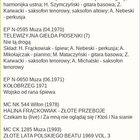
harmonijka ustna; H. Szymczyński - gitara basowa; Z.
Karwacki - saksofon tenorowy, saksofon altowy; A. Nebeski
- perkusja
EP N-0595 Muza (04.1970)
TELEWIZYJNA GIEŁDA PIOSENKI (7)
Nie tą drogą
Skład: H. Frąckowiak - śpiew; A. Nebeski - perkusja; A.
Mikołajczak - pianino; M. Mataczyński - gitara basowa; Z.
Karwacki - saksofon tenorowy; A. Michalski - saksofon
tenorowy
EP N-0650 Muza (06.1971)
KOŁOBRZEG 1971
Wojsko od rana śpiewa
MC NK 544 Wifon (1978)
HALINA FRĄCKOWIAK - ZŁOTE PRZEBOJE
Czekam tu (live) / Za mną nie oglądaj się / Ktoś / Na sianie
MC CK 1285 Muza (1993)
ZŁOTE LATA POLSKIEGO BEATU 1969 VOL. 3