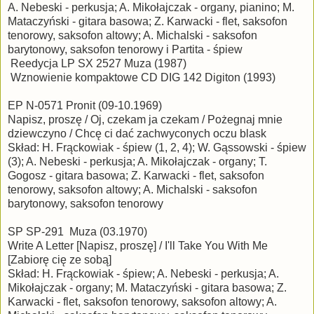
A. Nebeski - perkusja; A. Mikołajczak - organy, pianino; M.
Mataczyński - gitara basowa; Z. Karwacki - flet, saksofon
tenorowy, saksofon altowy; A. Michalski - saksofon
barytonowy, saksofon tenorowy i Partita - śpiew
Reedycja LP SX 2527 Muza (1987)
Wznowienie kompaktowe CD DIG 142 Digiton (1993)
EP N-0571 Pronit (09-10.1969)
Napisz, proszę / Oj, czekam ja czekam / Pożegnaj mnie
dziewczyno / Chcę ci dać zachwyconych oczu blask
Skład: H. Frąckowiak - śpiew (1, 2, 4); W. Gąssowski - śpiew
(3); A. Nebeski - perkusja; A. Mikołajczak - organy; T.
Gogosz - gitara basowa; Z. Karwacki - flet, saksofon
tenorowy, saksofon altowy; A. Michalski - saksofon
barytonowy, saksofon tenorowy
SP SP-291 Muza (03.1970)
Write A Letter [Napisz, proszę] / I'll Take You With Me
[Zabiorę cię ze sobą]
Skład: H. Frąckowiak - śpiew; A. Nebeski - perkusja; A.
Mikołajczak - organy; M. Mataczyński - gitara basowa; Z.
Karwacki - flet, saksofon tenorowy, saksofon altowy; A.