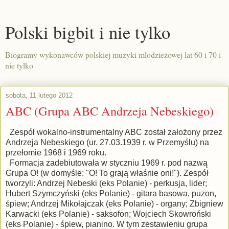
Polski bigbit i nie tylko
Biogramy wykonawców polskiej muzyki młodzieżowej lat 60 i 70 i
nie tylko
sobota, 11 lutego 2012
ABC (Grupa ABC Andrzeja Nebeskiego)
Zespół wokalno-instrumentalny ABC został założony przez
Andrzeja Nebeskiego (ur. 27.03.1939 r. w Przemyślu) na
przełomie 1968 i 1969 roku.
Formacja zadebiutowała w styczniu 1969 r. pod nazwą
Grupa O! (w domyśle: "O! To grają właśnie oni!"). Zespół
tworzyli: Andrzej Nebeski (eks Polanie) - perkusja, lider;
Hubert Szymczyński (eks Polanie) - gitara basowa, puzon,
śpiew; Andrzej Mikołajczak (eks Polanie) - organy; Zbigniew
Karwacki (eks Polanie) - saksofon; Wojciech Skowroński
(eks Polanie) - śpiew, pianino. W tym zestawieniu grupa