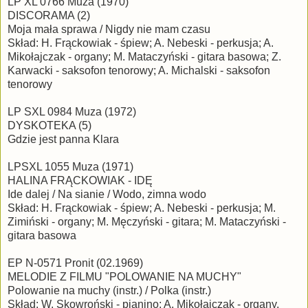
LP XL 0766 Muza (1970)
DISCORAMA (2)
Moja mała sprawa / Nigdy nie mam czasu
Skład: H. Frąckowiak - śpiew; A. Nebeski - perkusja; A.
Mikołajczak - organy; M. Mataczyński - gitara basowa; Z.
Karwacki - saksofon tenorowy; A. Michalski - saksofon
tenorowy
LP SXL 0984 Muza (1972)
DYSKOTEKA (5)
Gdzie jest panna Klara
LPSXL 1055 Muza (1971)
HALINA FRĄCKOWIAK - IDĘ
Ide dalej / Na sianie / Wodo, zimna wodo
Skład: H. Frąckowiak - śpiew; A. Nebeski - perkusja; M.
Zimiński - organy; M. Męczyński - gitara; M. Mataczyński -
gitara basowa
EP N-0571 Pronit (02.1969)
MELODIE Z FILMU "POLOWANIE NA MUCHY"
Polowanie na muchy (instr.) / Polka (instr.)
Skład: W. Skowroński - pianino; A. Mikołajczak - organy,